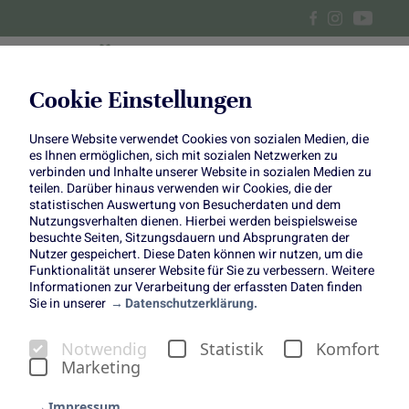
Cookie Einstellungen
Unsere Website verwendet Cookies von sozialen Medien, die
Minifrikadellen mit Kohlrabi-
es Ihnen ermöglichen, sich mit sozialen Netzwerken zu
verbinden und Inhalte unserer Website in sozialen Medien zu
Möhren-Gemüse
teilen. Darüber hinaus verwenden wir Cookies, die der
statistischen Auswertung von Besucherdaten und dem
Nutzungsverhalten dienen. Hierbei werden beispielsweise
besuchte Seiten, Sitzungsdauern und Absprungraten der
Nutzer gespeichert. Diese Daten können wir nutzen, um die
Funktionalität unserer Website für Sie zu verbessern. Weitere
Informationen zur Verarbeitung der erfassten Daten finden
Copyright:
Einfach Hausgemacht
Sie in unserer
Datenschutzerklärung.
(www.einfachhausgemacht.de)
Notwendig
Statistik
Komfort
Marketing
Impressum