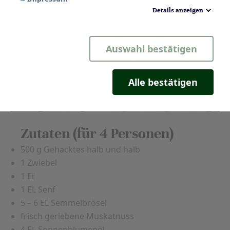
Details anzeigen
Notwendig
Auswahl bestätigen
Statistik
Komfort
Alle bestätigen
Marketing
Zutaten (für 4 Personen)
500 g Gehacktes halb und halb
1 Zwiebel
1 Ei
1 EL Senf
5 – 6 EL Semmelbrösel
frisch geriebene Muskatnuss
4 EL Sonnenblumenöl