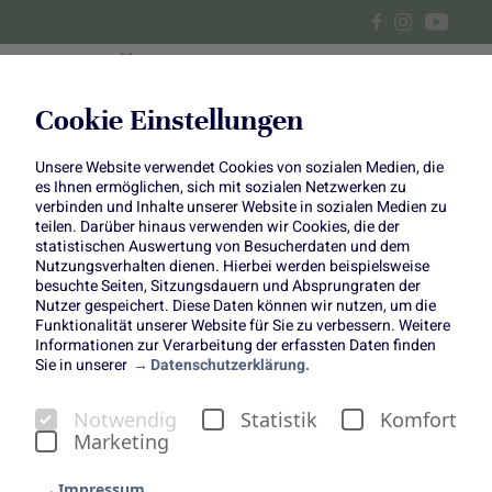
Cookie Einstellungen
Unsere Website verwendet Cookies von sozialen Medien, die
Nein zu Stein:
es Ihnen ermöglichen, sich mit sozialen Netzwerken zu
verbinden und Inhalte unserer Website in sozialen Medien zu
Insektenfreundliche Stauden
teilen. Darüber hinaus verwenden wir Cookies, die der
statistischen Auswertung von Besucherdaten und dem
Nutzungsverhalten dienen. Hierbei werden beispielsweise
statt grauem Beton
besuchte Seiten, Sitzungsdauern und Absprungraten der
Nutzer gespeichert. Diese Daten können wir nutzen, um die
Funktionalität unserer Website für Sie zu verbessern. Weitere
Informationen zur Verarbeitung der erfassten Daten finden
Sie in unserer
Datenschutzerklärung.
In unserer Themenwoche „Nein zu Stein“ informieren wir
Notwendig
Statistik
Komfort
nicht nur über die Nachteile von Steinwüsten, sondern
Marketing
werden auch aktiv: Die ganze Woche zeigen wir euch
gemeinsam mit tollen Garten-Creatorn, was Blumen und
Impressum