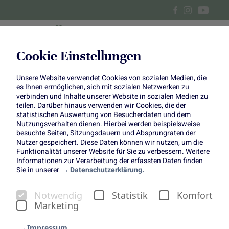
Cookie Einstellungen
Unsere Website verwendet Cookies von sozialen Medien, die
Mandelschnitten mit
es Ihnen ermöglichen, sich mit sozialen Netzwerken zu
verbinden und Inhalte unserer Website in sozialen Medien zu
Heidelbeeren
teilen. Darüber hinaus verwenden wir Cookies, die der
statistischen Auswertung von Besucherdaten und dem
Nutzungsverhalten dienen. Hierbei werden beispielsweise
besuchte Seiten, Sitzungsdauern und Absprungraten der
Nutzer gespeichert. Diese Daten können wir nutzen, um die
Funktionalität unserer Website für Sie zu verbessern. Weitere
Informationen zur Verarbeitung der erfassten Daten finden
Sie in unserer
Datenschutzerklärung.
Die Heidelbeere gehört zu
Notwendig
Statistik
Komfort
den Beeren, die man einfach
Marketing
immer lieben kann – ganz
Impressum