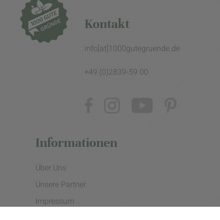
Kontakt
info[at]1000gutegruende.de
+49 (0)2839-59 00
Informationen
Über Uns
Unsere Partner
Impressum
Datenschutzerklärung