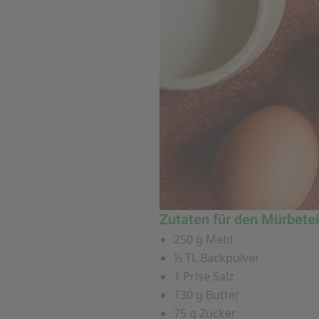
Zutaten für den Mürbete
250 g Mehl
½ TL Backpulver
1 Prise Salz
130 g Butter
75 g Zucker