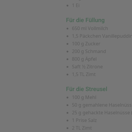
1 Ei
Für die Füllung
650 ml Vollmilch
1,5 Päckchen Vanillepuddi
100 g Zucker
200 g Schmand
800 g Äpfel
Saft ½ Zitrone
1,5 TL Zimt
Für die Streusel
100 g Mehl
50 g gemahlene Haselnüss
25 g gehackte Haselnüsse (
1 Prise Salz
2 TL Zimt