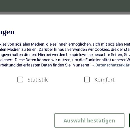
lanzen
Obst und Gemüse
10 Jahre
Bonus-
ungen
es von sozialen Medien, die es Ihnen ermöglichen, sich mit sozialen N
ialen Medien zu teilen. Darüber hinaus verwenden wir Cookies, die der s
sverhalten dienen. Hierbei werden beispielsweise besuchte Seiten, Si
ichert. Diese Daten können wir nutzen, um die Funktionalität unserer We
Herbstgenuss pur: Apfelkuchen mi
rbeitung der erfassten Daten finden Sie in unserer
Datenschutzerklär
Pudding
Statistik
Komfort
Auswahl bestätigen