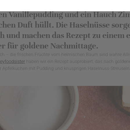
en vereint alles, was wir am Herbst l
en Vanillepudding und ein Hauch Zim
chen Duft hüllt. Die Haselnüsse sorg
h und machen das Rezept zu einem 
er für goldene Nachmittage.
sch – die frischen Früchte vom heimischen Baum sind wahre Allr
eyfoodsister
haben wir ein Rezept ausprobiert, das nach gold
r Apfelkuchen mit Pudding und knusprigen Haselnuss-Streuseln