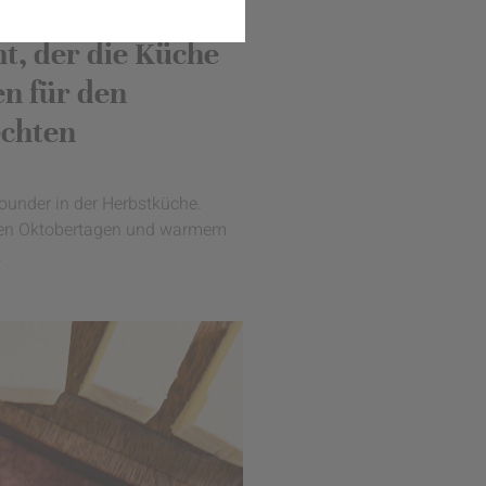
ieben: saftige
t, der die Küche
en für den
echten
ounder in der Herbstküche.
enen Oktobertagen und warmem
.