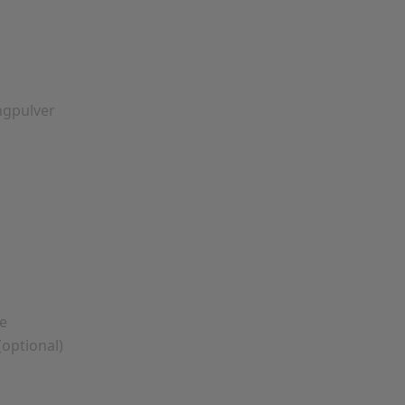
ngpulver
e
optional)