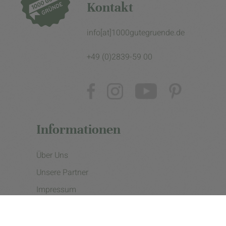
Kontakt
info[at]1000gutegruende.de
+49 (0)2839-59 00
Informationen
Über Uns
Unsere Partner
Impressum
Datenschutzerklärung
Presse