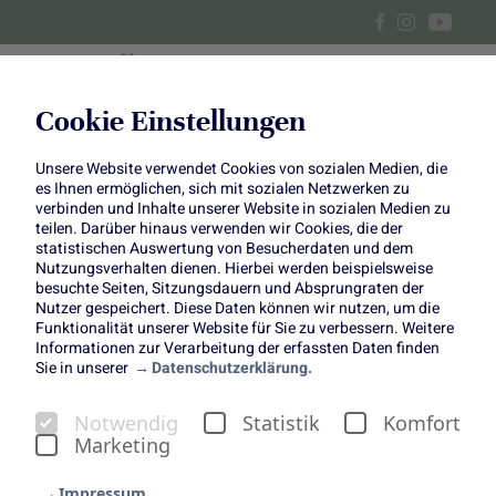
Cookie Einstellungen
Unsere Website verwendet Cookies von sozialen Medien, die
Der Garten als Ort zum
es Ihnen ermöglichen, sich mit sozialen Netzwerken zu
verbinden und Inhalte unserer Website in sozialen Medien zu
Durchatmen
teilen. Darüber hinaus verwenden wir Cookies, die der
statistischen Auswertung von Besucherdaten und dem
Nutzungsverhalten dienen. Hierbei werden beispielsweise
besuchte Seiten, Sitzungsdauern und Absprungraten der
Nutzer gespeichert. Diese Daten können wir nutzen, um die
Funktionalität unserer Website für Sie zu verbessern. Weitere
Informationen zur Verarbeitung der erfassten Daten finden
Der Garten ist für viele Menschen ein Ort der Arbeit. Es
Sie in unserer
Datenschutzerklärung.
wird gepflanzt, geschnitten, gegossen und umgestaltet.
Doch manchmal lohnt es sich, kurz innezuhalten und den
Notwendig
Statistik
Komfort
Garten nicht als Projekt, sondern als Rückzugsort zu
Marketing
betrachten. Genau diese Gedanken teilt Irina von
@ira.natura.liebe
in ihrem Beitrag zur gemeinsamen
Impressum