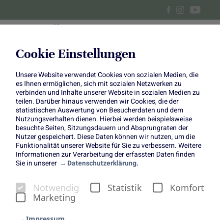
Cookie Einstellungen
Unsere Website verwendet Cookies von sozialen Medien, die
DIY Tischdeko aus Tulpen
es Ihnen ermöglichen, sich mit sozialen Netzwerken zu
verbinden und Inhalte unserer Website in sozialen Medien zu
teilen. Darüber hinaus verwenden wir Cookies, die der
Wilder Look für die Küchenparty
statistischen Auswertung von Besucherdaten und dem
Nutzungsverhalten dienen. Hierbei werden beispielsweise
besuchte Seiten, Sitzungsdauern und Absprungraten der
Nutzer gespeichert. Diese Daten können wir nutzen, um die
Funktionalität unserer Website für Sie zu verbessern. Weitere
Informationen zur Verarbeitung der erfassten Daten finden
Sie in unserer
Datenschutzerklärung.
Die besten Partys finden in der Küche statt! Da stimmen
Notwendig
Statistik
Komfort
wir Bloggerin und Stylistin
Anastasia
Benko voll zu. Und
Marketing
sie war sogar bei „Deutschlands größter Küchenparty“ mit
Johann Lafer dabei! Dort sorgte sie für die passende
Impressum