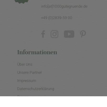
info[at]1000gutegruende.de
+49 (0)2839-59 00
Informationen
Über Uns
Unsere Partner
Impressum
Datenschutzerklärung
Presse