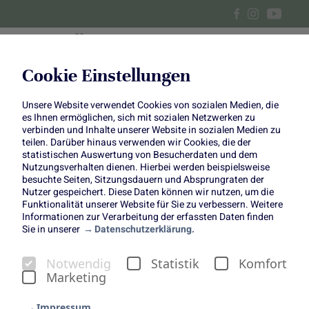
Cookie Einstellungen
Unsere Website verwendet Cookies von sozialen Medien, die
Centerpiece im Juli
es Ihnen ermöglichen, sich mit sozialen Netzwerken zu
verbinden und Inhalte unserer Website in sozialen Medien zu
teilen. Darüber hinaus verwenden wir Cookies, die der
statistischen Auswertung von Besucherdaten und dem
Nutzungsverhalten dienen. Hierbei werden beispielsweise
besuchte Seiten, Sitzungsdauern und Absprungraten der
Ein lauer Sommerabend, das Klirren von Gläsern, leises
Nutzer gespeichert. Diese Daten können wir nutzen, um die
Funktionalität unserer Website für Sie zu verbessern. Weitere
Lachen unter freiem Himmel – und mittendrin: ein florales
Informationen zur Verarbeitung der erfassten Daten finden
Highlight, das all diese Stimmungen einfängt. Unser Juli-
Sie in unserer
Datenschutzerklärung.
Centerpiece ist eine Hommage an die schönsten Seiten
des Sommers. Es erinnert an mediterrane Gärten, warme
Notwendig
Statistik
Komfort
Winde und das Spiel von Licht und Schatten auf samtigen
Marketing
Blüten.
Impressum