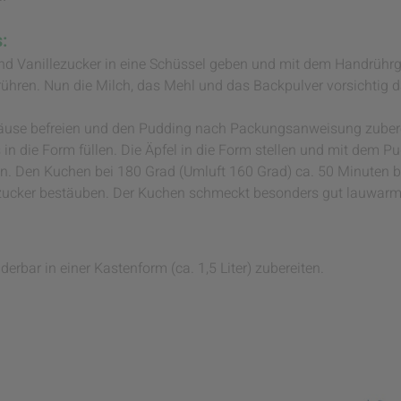
:
und Vanillezucker in eine Schüssel geben und mit dem Handrühr
rrühren. Nun die Milch, das Mehl und das Backpulver vorsichtig
äuse befreien und den Pudding nach Packungsanweisung zubere
 in die Form füllen. Die Äpfel in die Form stellen und mit dem P
ben. Den Kuchen bei 180 Grad (Umluft 160 Grad) ca. 50 Minuten
zucker bestäuben. Der Kuchen schmeckt besonders gut lauwarm
rbar in einer Kastenform (ca. 1,5 Liter) zubereiten.