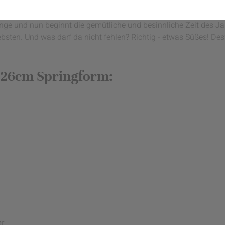
ange und nun beginnt die gemütliche und besinnliche Zeit des J
ebsten. Und was darf da nicht fehlen? Richtig - etwas Süßes! D
e 26cm Springform:
er