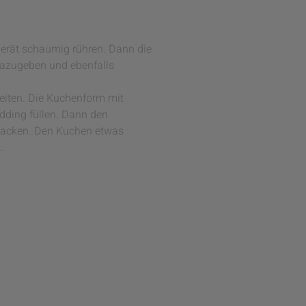
gerät schaumig rühren. Dann die
 dazugeben und ebenfalls
iten. Die Kuchenform mit
udding füllen. Dann den
 backen. Den Kuchen etwas
.