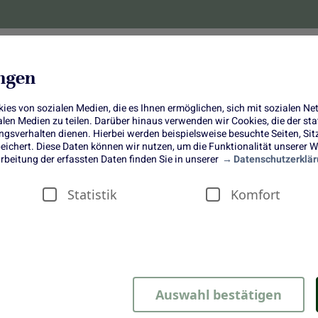
lanzen
Obst und Gemüse
10 Jahre
Bonus-
ungen
es von sozialen Medien, die es Ihnen ermöglichen, sich mit sozialen N
ialen Medien zu teilen. Darüber hinaus verwenden wir Cookies, die der s
sverhalten dienen. Hierbei werden beispielsweise besuchte Seiten, Si
ichert. Diese Daten können wir nutzen, um die Funktionalität unserer We
Bratapfelkuchen
rbeitung der erfassten Daten finden Sie in unserer
Datenschutzerklär
Statistik
Komfort
die süße Verführung für die
Weihnachtszeit
Auswahl bestätigen