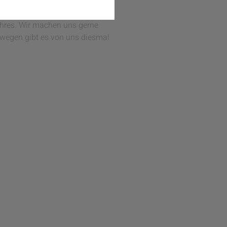
ahres. Wir machen uns gerne
eswegen gibt es von uns diesmal