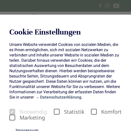
Cookie Einstellungen
Unsere Website verwendet Cookies von sozialen Medien, die
Koreanischer Mangold-
es Ihnen ermöglichen, sich mit sozialen Netzwerken zu
verbinden und Inhalte unserer Website in sozialen Medien zu
Pfannkuchen
teilen. Darüber hinaus verwenden wir Cookies, die der
statistischen Auswertung von Besucherdaten und dem
Nutzungsverhalten dienen. Hierbei werden beispielsweise
besuchte Seiten, Sitzungsdauern und Absprungraten der
Nutzer gespeichert. Diese Daten können wir nutzen, um die
Funktionalität unserer Website für Sie zu verbessern. Weitere
Informationen zur Verarbeitung der erfassten Daten finden
(mit veganer Option)
Sie in unserer
Datenschutzerklärung.
Knusprig und herzhaft: Diese koreanischen Pfannkuchen
mit Mangold sind eine köstliche Mischung aus
Notwendig
Statistik
Komfort
traditioneller koreanischer Küche und frischem Mangold,
Marketing
der dem Gericht einen modernen Twist verleiht. Die liebe
Impressum