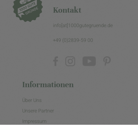
Kontakt
info[at]1000gutegruende.de
+49 (0)2839-59 00
Informationen
Über Uns
Unsere Partner
Impressum
Datenschutzerklärung