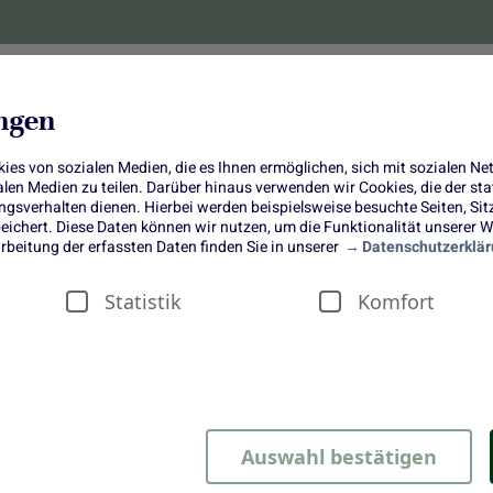
lanzen
Obst und Gemüse
10 Jahre
Bonus-
ungen
es von sozialen Medien, die es Ihnen ermöglichen, sich mit sozialen N
ialen Medien zu teilen. Darüber hinaus verwenden wir Cookies, die der s
sverhalten dienen. Hierbei werden beispielsweise besuchte Seiten, Si
ichert. Diese Daten können wir nutzen, um die Funktionalität unserer We
arbenfroh, fluffig und herzhaft-sü
rbeitung der erfassten Daten finden Sie in unserer
Datenschutzerklär
Rote Bete Herzen mit Nussfüllung
Statistik
Komfort
Auswahl bestätigen
nk getaucht wird und ein herrlich nussiger Duft durch das Haus 