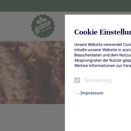
Blumen und Pf
Cookie Einstell
Unsere Website verwendet Cooki
Inhalte unserer Website in soz
Besucherdaten und dem Nutzung
Absprungraten der Nutzer gespe
F
Weitere Informationen zur Vera
Notwendig
Impressum
Notwendig
Wenn die Küche in ein tiefes Pi
Statistik