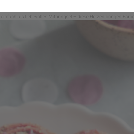
am mit Annalena von
Heyfoodsister
ist das Rezept für diese klei
tig Gemüse in der Backstube eingesetzt werden kann. Ob als Übe
einfach als liebevolles Mitbringsel – diese Herzen bringen Far