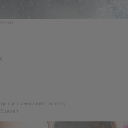
ehzeit)
50
e (je nach bevorzugter Gehzeit)
n Stücken