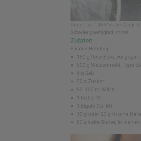
Dauer:
ca. 120 Minuten (zzgl. G
Schwierigkeitsgrad:
mittel
Zutaten
Für den Hefeteig
150 g Rote Bete, vorgegart
500 g Weizenmehl, Type 5
6 g Salz
50 g Zucker
80–100 ml Milch
1 Ei (Gr. M)
1 Eigelb (Gr. M)
10 g oder 20 g frische Hef
80 g kalte Butter, in kleine