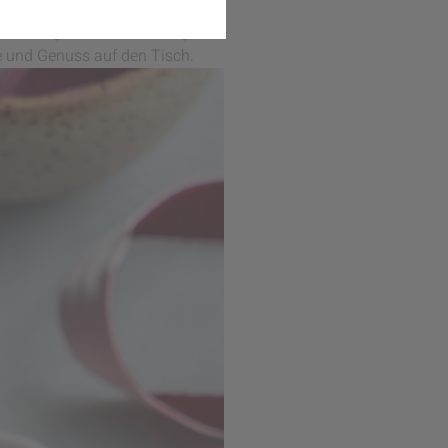
nen Herzstücke entstanden, die
rraschung zum Valentinstag, für
be und Genuss auf den Tisch.