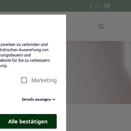
Bon
Über uns
etzwerken zu verbinden und
tatistischen Auswertung von
tzungsdauern und
bsite für Sie zu verbessern.
ß:
ung.
Marketing
Details anzeigen
Alle bestätigen
zieht, dann backen unsere Rote