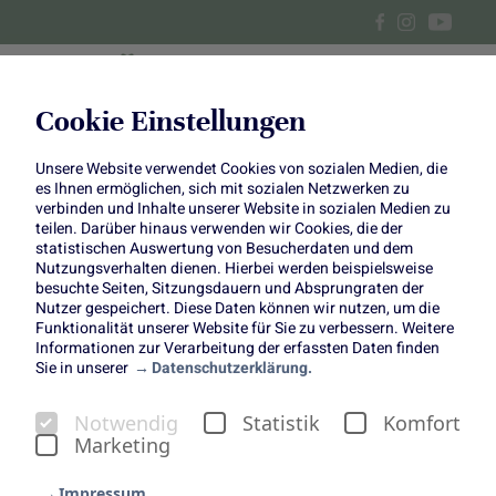
Cookie Einstellungen
Unsere Website verwendet Cookies von sozialen Medien, die
Gelbe Obst- und Gemüse-
es Ihnen ermöglichen, sich mit sozialen Netzwerken zu
verbinden und Inhalte unserer Website in sozialen Medien zu
Vielfalt
teilen. Darüber hinaus verwenden wir Cookies, die der
statistischen Auswertung von Besucherdaten und dem
Nutzungsverhalten dienen. Hierbei werden beispielsweise
besuchte Seiten, Sitzungsdauern und Absprungraten der
Nutzer gespeichert. Diese Daten können wir nutzen, um die
Funktionalität unserer Website für Sie zu verbessern. Weitere
Informationen zur Verarbeitung der erfassten Daten finden
Sie in unserer
Datenschutzerklärung.
„Shades of nature“ in Q1
Notwendig
Statistik
Komfort
Obst und Gemüse gibt es in nahezu allen Farben und
Marketing
Nuancen des Regenbogens. Mit unserer Jahreskampagne
„Shades of nature“ greifen wir vier der Farben auf und
Impressum