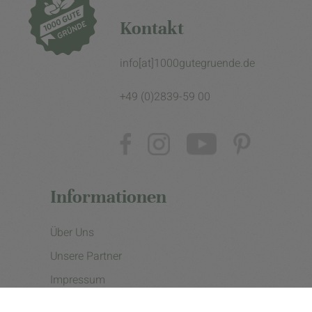
Kontakt
info[at]1000gutegruende.de
+49 (0)2839-59 00
Informationen
Über Uns
Unsere Partner
Impressum
Datenschutzerklärung