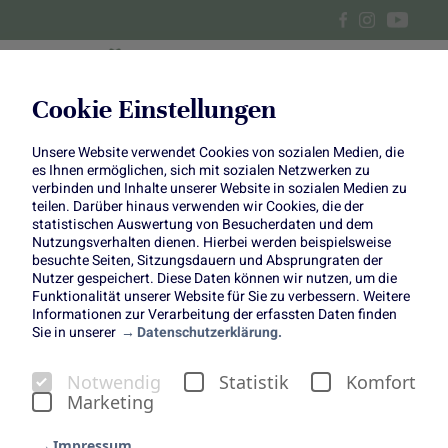
Cookie Einstellungen
Unsere Website verwendet Cookies von sozialen Medien, die
Gebackene Süßkartoffeln
es Ihnen ermöglichen, sich mit sozialen Netzwerken zu
verbinden und Inhalte unserer Website in sozialen Medien zu
teilen. Darüber hinaus verwenden wir Cookies, die der
Der farbenfrohe Seelenwärmer
statistischen Auswertung von Besucherdaten und dem
im Winter
Nutzungsverhalten dienen. Hierbei werden beispielsweise
besuchte Seiten, Sitzungsdauern und Absprungraten der
Nutzer gespeichert. Diese Daten können wir nutzen, um die
Funktionalität unserer Website für Sie zu verbessern. Weitere
Informationen zur Verarbeitung der erfassten Daten finden
Sie in unserer
Datenschutzerklärung.
Notwendig
Statistik
Komfort
Süßkartoffeln zubereiten ist ebenso einfach wie lecker.
Marketing
Gerade in der kalten Jahreszeit erfreuen sich
Süßkartoffeln aus dem Backofen besonderer Beliebtheit.
Impressum