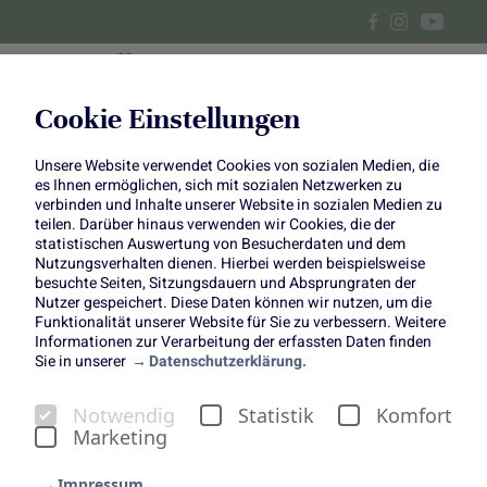
Cookie Einstellungen
Unsere Website verwendet Cookies von sozialen Medien, die
es Ihnen ermöglichen, sich mit sozialen Netzwerken zu
Das sind "1000 gute Gründe" Blumen und Pflanzen, Obst
verbinden und Inhalte unserer Website in sozialen Medien zu
und Gemüse – sie bereichern das Leben aller Menschen.
teilen. Darüber hinaus verwenden wir Cookies, die der
Das ist unsere tiefe Überzeugung und der starke Antrieb
statistischen Auswertung von Besucherdaten und dem
Nutzungsverhalten dienen. Hierbei werden beispielsweise
für unser Engagement. Wir möchten immer mehr
besuchte Seiten, Sitzungsdauern und Absprungraten der
Menschen Lust auf Blumen, Pflanzen, Obst und Gemüse
Nutzer gespeichert. Diese Daten können wir nutzen, um die
machen.
Funktionalität unserer Website für Sie zu verbessern. Weitere
Informationen zur Verarbeitung der erfassten Daten finden
Sie in unserer
Datenschutzerklärung.
Notwendig
Statistik
Komfort
Marketing
Impressum