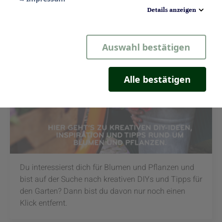
Details anzeigen
Notwendig
Auswahl bestätigen
Statistik
Komfort
Alle bestätigen
Marketing
Du interessierst dich für Blumen und Pflanzen und
bist auf der Suche nach kreativen DIYs und Tipps für
den Garten? Dann bist du davon nur noch einen
Klick entfernt.