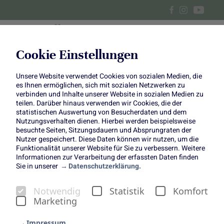
Cookie Einstellungen
Unsere Website verwendet Cookies von sozialen Medien, die
Graziler Frühlingsblüher
es Ihnen ermöglichen, sich mit sozialen Netzwerken zu
verbinden und Inhalte unserer Website in sozialen Medien zu
teilen. Darüber hinaus verwenden wir Cookies, die der
statistischen Auswertung von Besucherdaten und dem
Nutzungsverhalten dienen. Hierbei werden beispielsweise
besuchte Seiten, Sitzungsdauern und Absprungraten der
Die Schachbrettblume macht das Frühjahr mit
Nutzer gespeichert. Diese Daten können wir nutzen, um die
Funktionalität unserer Website für Sie zu verbessern. Weitere
ihren gemusterten Blütenglocken und dem
Informationen zur Verarbeitung der erfassten Daten finden
Sie in unserer
Datenschutzerklärung.
wildromantischen Wuchs noch schöner.
Straelen, 26. März 2025
Notwendig
Statistik
Komfort
Bei Frühjahrsblühern denken die meisten sofort an
Marketing
Krokus, Narzisse und Tulpe. Die Schachbrettblume
(Fritillaria meleagris) fällt wahrscheinlich den
Impressum