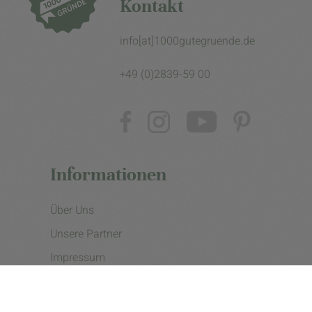
Kontakt
info[at]1000gutegruende.de
+49 (0)2839-59 00
Informationen
Über Uns
Unsere Partner
Impressum
Datenschutzerklärung
Presse