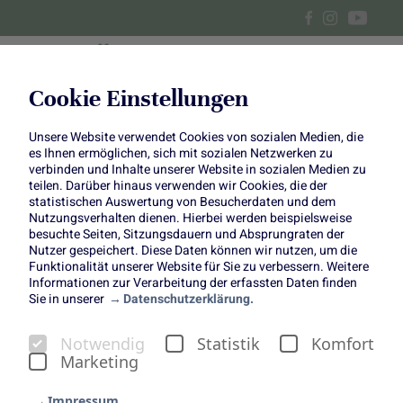
Cookie Einstellungen
Unsere Website verwendet Cookies von sozialen Medien, die
Bühne frei für die Göttin des
es Ihnen ermöglichen, sich mit sozialen Netzwerken zu
verbinden und Inhalte unserer Website in sozialen Medien zu
Regenbogens
teilen. Darüber hinaus verwenden wir Cookies, die der
statistischen Auswertung von Besucherdaten und dem
Nutzungsverhalten dienen. Hierbei werden beispielsweise
besuchte Seiten, Sitzungsdauern und Absprungraten der
Nutzer gespeichert. Diese Daten können wir nutzen, um die
Funktionalität unserer Website für Sie zu verbessern. Weitere
Informationen zur Verarbeitung der erfassten Daten finden
Ist es Magie? Oder sorgt einfach pure
Sie in unserer
Datenschutzerklärung.
Schönheit dafür, dass die Schwertlilie zu den
beliebtesten Blumen hierzulande gehört? Auf
Notwendig
Statistik
Komfort
Marketing
jeden Fall hat sie eine aufregende
Geschichte, die auch heute noch weiter
Impressum