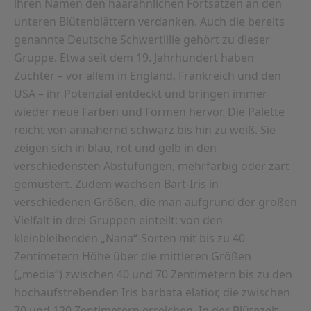
ihren Namen den haarähnlichen Fortsätzen an den
unteren Blütenblättern verdanken. Auch die bereits
genannte Deutsche Schwertlilie gehört zu dieser
Gruppe. Etwa seit dem 19. Jahrhundert haben
Züchter – vor allem in England, Frankreich und den
USA – ihr Potenzial entdeckt und bringen immer
wieder neue Farben und Formen hervor. Die Palette
reicht von annähernd schwarz bis hin zu weiß. Sie
zeigen sich in blau, rot und gelb in den
verschiedensten Abstufungen, mehrfarbig oder zart
gemustert. Zudem wachsen Bart-Iris in
verschiedenen Größen, die man aufgrund der großen
Vielfalt in drei Gruppen einteilt: von den
kleinbleibenden „Nana“-Sorten mit bis zu 40
Zentimetern Höhe über die mittleren Größen
(„media“) zwischen 40 und 70 Zentimetern bis zu den
hochaufstrebenden Iris barbata elatior, die zwischen
70 und 120 Zentimetern erreichen. In der Blütezeit