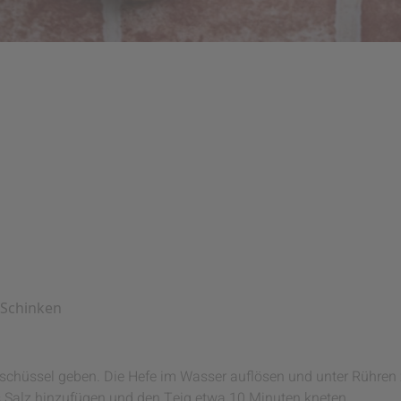
 Schinken
rschüssel geben. Die Hefe im Wasser auflösen und unter Rühre
das Salz hinzufügen und den Teig etwa 10 Minuten kneten.