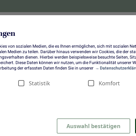
lanzen
Obst und Gemüse
10 Jahre
Bonus-
ungen
es von sozialen Medien, die es Ihnen ermöglichen, sich mit sozialen N
ialen Medien zu teilen. Darüber hinaus verwenden wir Cookies, die der s
sverhalten dienen. Hierbei werden beispielsweise besuchte Seiten, Si
ichert. Diese Daten können wir nutzen, um die Funktionalität unserer We
Süß trifft herb: Pizza mit Chicoree
rbeitung der erfassten Daten finden Sie in unserer
Datenschutzerklär
Birne und Honig
Statistik
Komfort
Auswahl bestätigen
 wir gemeinsam mit Felix von
Felixkochbook
entwickelt und sie 