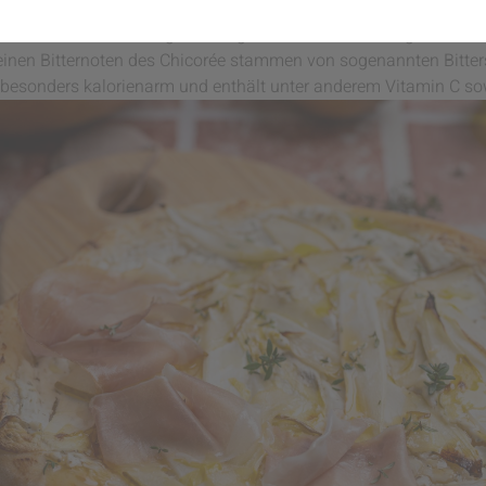
rfekt, wenn du Lust auf eine besondere, aber unkomplizierte Ko
nderbar mit Birne, Honig und Ziegenfrischkäse und sorgt für e
einen Bitternoten des Chicorée stammen von sogenannten Bitters
 besonders kalorienarm und enthält unter anderem Vitamin C so