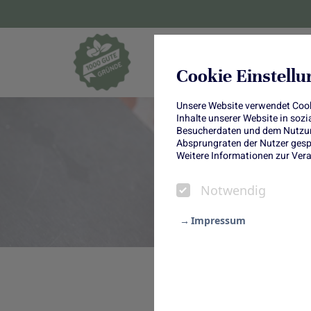
Blumen und Pf
Cookie Einstell
Unsere Website verwendet Cooki
Inhalte unserer Website in soz
Besucherdaten und dem Nutzung
Absprungraten der Nutzer gespe
Weitere Informationen zur Vera
Notwendig
Impressum
Notwendig
Diese Pizza mit Chicorée haben
Statistik