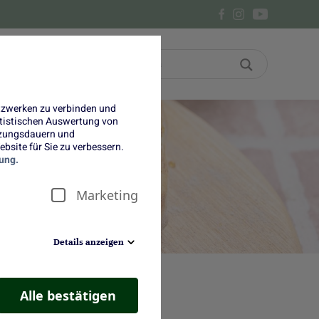
Bon
Über uns
etzwerken zu verbinden und
tatistischen Auswertung von
tzungsdauern und
bsite für Sie zu verbessern.
,
ung.
Marketing
Details anzeigen
Alle bestätigen
verbindet herbe Frische mit