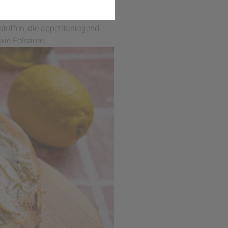
mbination hast. Der leicht
in spannendes Geschmacksspiel
toffen, die appetitanregend
wie Folsäure.