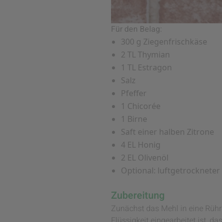
Für den Belag:
300 g Ziegenfrischkäse
2 TL Thymian
1 TL Estragon
Salz
Pfeffer
1 Chicorée
1 Birne
Saft einer halben Zitrone
4 EL Honig
2 EL Olivenöl
Optional: luftgetrockneter
Zubereitung
Zunächst das Mehl in eine Rüh
Flüssigkeit eingearbeitet ist, 