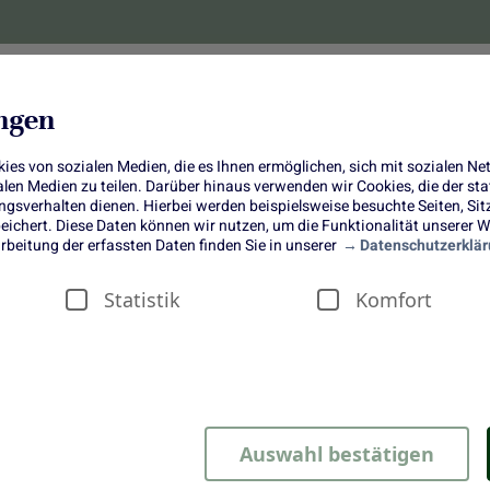
lanzen
Obst und Gemüse
10 Jahre
Bonus-
ungen
es von sozialen Medien, die es Ihnen ermöglichen, sich mit sozialen N
ialen Medien zu teilen. Darüber hinaus verwenden wir Cookies, die der s
sverhalten dienen. Hierbei werden beispielsweise besuchte Seiten, Si
ichert. Diese Daten können wir nutzen, um die Funktionalität unserer We
rbeitung der erfassten Daten finden Sie in unserer
Datenschutzerklär
Statistik
Komfort
Auswahl bestätigen