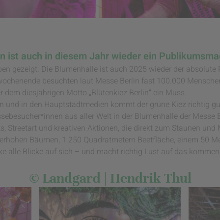
in ist auch in diesem Jahr wieder ein Publikumsm
en gezeigt: Die Blumenhalle ist auch 2025 wieder der absolut
chenende besuchten laut Messe Berlin fast 100.000 Menschen d
er dem diesjährigen Motto „Blütenkiez Berlin“ ein Muss.
en und in den Hauptstadtmedien kommt der grüne Kiez richtig gu
sebesucher*innen aus aller Welt in der Blumenhalle der Messe B
s, Streetart und kreativen Aktionen, die direkt zum Staunen und
meterhohen Bäumen, 1.250 Quadratmetern Beetfläche, einem 50 M
e alle Blicke auf sich – und macht richtig Lust auf das kommen
© Landgard | Hendrik Thul