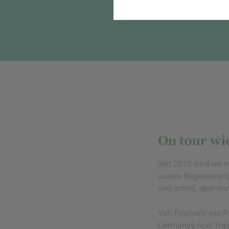
Komfort
Marketing
On tour wie
Seit 2015 sind wir 
unsere Begeisterun
und schrill, aber i
Von Festivals wie 
Germanys next Topmo