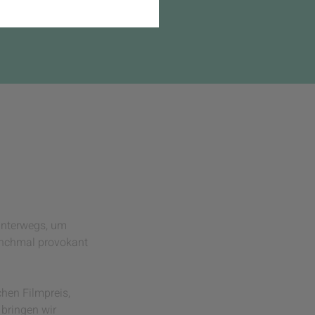
 unterwegs, um
manchmal provokant
hen Filmpreis,
 bringen wir