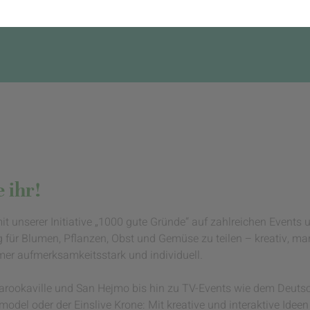
 ihr!
mit unserer Initiative „1000 gute Gründe“ auf zahlreichen Events
g für Blumen, Pflanzen, Obst und Gemüse zu teilen – kreativ, 
mmer aufmerksamkeitsstark und individuell.
Parookaville und San Hejmo bis hin zu TV-Events wie dem Deutsc
del oder der Einslive Krone: Mit kreative und interaktive Ideen