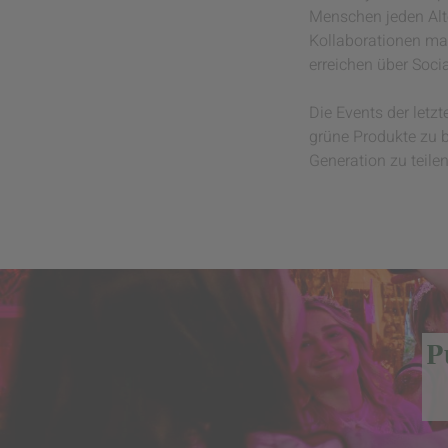
Menschen jeden Alte
Kollaborationen ma
erreichen über Soci
Die Events der letz
grüne Produkte zu b
Generation zu teilen
P