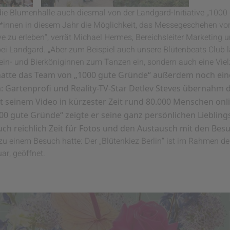
die Blumenhalle auch diesmal von der Landgard-Initiative „1000
*innen in diesem Jahr die Möglichkeit, das Messegeschehen vo
e zu erleben“, verrät Michael Hermes, Bereichsleiter Marketing 
Landgard. „Aber zum Beispiel auch unsere Blütenbeats Club lä
ein- und Bierköniginnen zum Tanzen ein, sondern auch eine Viel
 hatte das Team von „1000 gute Gründe“ außerdem noch e
: Gartenprofi und Reality-TV-Star Detlev Steves übernahm
t seinem Video in kürzester Zeit rund 80.000 Menschen onl
0 gute Gründe“ zeigte er seine ganz persönlichen Lieblings
uch reichlich Zeit für Fotos und den Austausch mit den Bes
 zu einem Besuch hatte: Der „Blütenkiez Berlin“ ist im Rahmen 
ar, geöffnet.